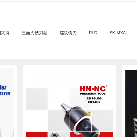
削夹持
三面刃铣刀盘
螺纹铣刀
PLD
SK-MXA
pdf文件
pd