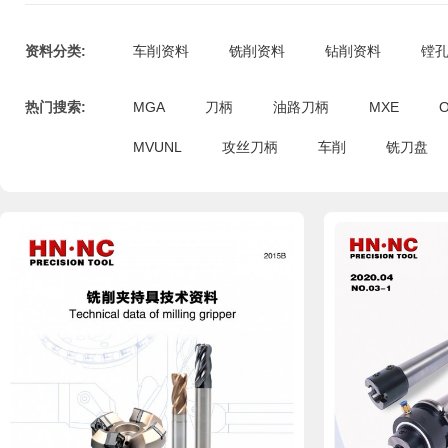
资料分类:
车削资料
铣削资料
钻削资料
镗
热门搜索:
MGA
刀柄
油路刀柄
MXE
MVUNL
攻丝刀柄
车削
铣刀盘
pdf文件
pdf文件