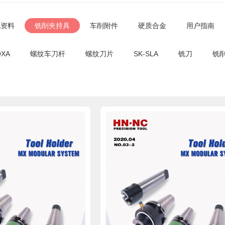
孔资料
铣削夹持具
车削附件
硬质合金
用户指南
OXA
螺纹车刀杆
螺纹刀片
SK-SLA
铣刀
铣
pdf文件