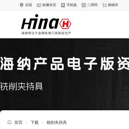
全国
收藏本页
手机版
二维码
购物车
海纳产品电子版
铣削夹持具
首页
下载
铣削夹持具
>
>