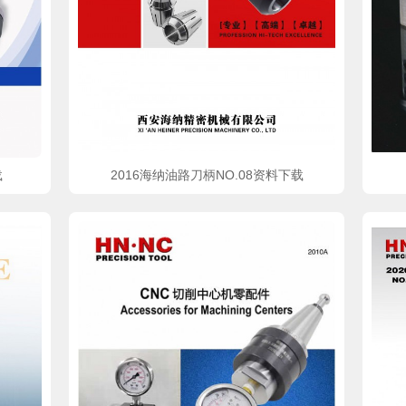
载
2016海纳油路刀柄NO.08资料下载
pdf文件
pd
立即下载