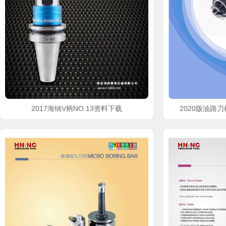
2017海纳V柄NO.13资料下载
2020版油路刀
pdf文件
pdf文件
立即下载