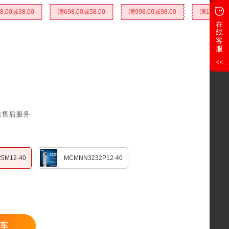
8.00减38.00
满698.00减58.00
满998.00减98.00
满1000.0
在
线
客
服
>>
供售后服务
5M12-40
MCMNN3232P12-40