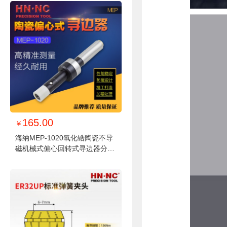
165.00
￥
海纳MEP-1020氧化锆陶瓷不导
磁机械式偏心回转式寻边器分中
棒