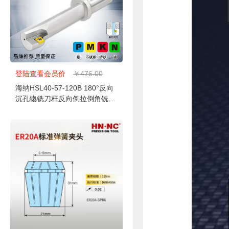
登陆查看会员价
￥476.00
海纳HSL40-57-120B 180°反向
沉孔锪铣刀杆反向倒拉倒角铣刀
杆