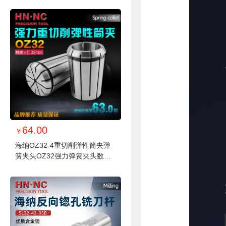
64.00
￥
海纳OZ32-4重切削弹性筒夹弹
簧夹头OZ32强力弹簧夹头数控
铣床弹簧筒夹