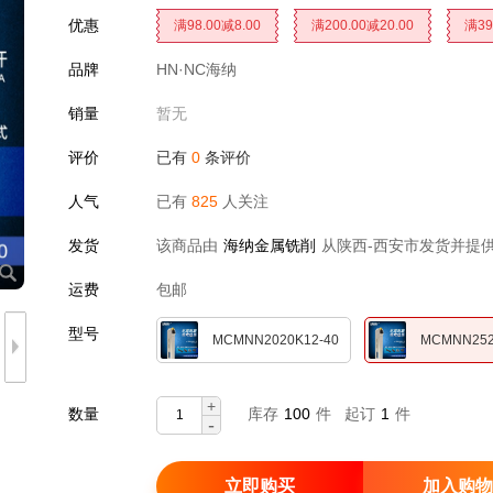
优惠
满98.00减8.00
满200.00减20.00
满39
品牌
HN·NC海纳
满3000.00减360.00
销量
暂无
评价
已有
0
条评价
人气
已有
825
人关注
发货
该商品由
海纳金属铣削
从陕西-西安市发货并提
运费
包邮
型号
MCMNN2020K12-40
MCMNN252
+
数量
库存
100
件 起订
1
件
-