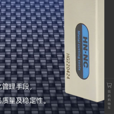
我
的
购
物
车