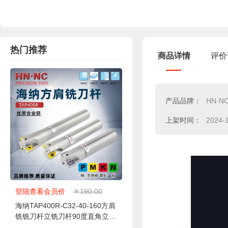
热门推荐
商品详情
评价
产品品牌：
HN·N
上架时间：
2024-
登陆查看会员价
￥190.00
海纳TAP400R-C32-40-160方肩
铣铣刀杆立铣刀杆90度直角立铣
刀杆