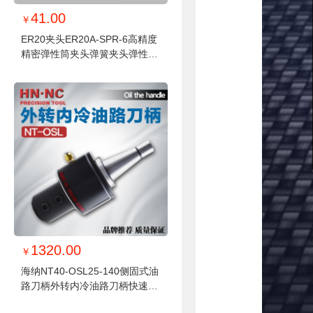
41.00
￥
ER20夹头ER20A-SPR-6高精度
精密弹性筒夹头弹簧夹头弹性夹
头ER夹头钻夹头
1320.00
￥
海纳NT40-OSL25-140侧固式油
路刀柄外转内冷油路刀柄快速钻
头数控刀柄