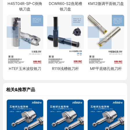
H45T04R-SP-C倒角
DCWR60-S2燕尾槽
KM12微调平面铣刀盘
铣刀盘
铣刀盘
HTEF玉米波纹铣刀
R119浅槽铣刀杆
MP平底锪孔铣刀杆
相关&推荐产品