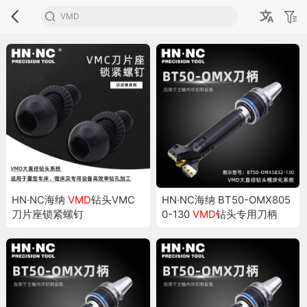
HN·NC海纳
VMD
钻头VMC
HN·NC海纳 BT50-OMX805
刀片座锁紧螺钉
0-130
VMD
钻头专用刀柄